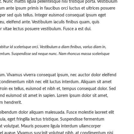
. Nunc mattis ligula pellentesque nisi tristique porta. Vestibulum
um ante ipsum primis in faucibus orci luctus et ultrices posuere
mper sed quis tellus. Integer euismod consequat ipsum eget
u, eleifend ante. Vestibulum iaculis finibus quam, quis
r vitae lectus posuere vestibulum. Fusce a est dui.
bitur id scelerisque orci. Vestibulum a diam finibus, varius diam in,
ntum. Suspendisse sed neque nunc. Nam rhoncus massa scelerisque
psum. Vivamus viverra consequat ipsum, nec auctor dolor eleifend
i condimentum nibh nec elit luctus interdum. Aliquam sit amet
. Proin ex tellus, euismod et nibh et, tempus consequat dolor. Sed
end euismod sit amet in sapien. Lorem ipsum dolor sit amet,
m hendrerit.
i bibendum dolor aliquam malesuada. Fusce molestie laoreet elit
a, eget fringilla lectus tristique. Suspendisse fermentum
m erat volutpat. Mauris posuere ligula interdum ullamcorper
vel augue. Vivamus suscipit volutpat nibh, at condimentum nisi