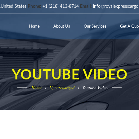
United States
Phone:
+1 (218) 413-8714
Email:
info@royalexpresscargo
Home
About Us
Our Services
Get A Quo
YOUTUBE VIDEO
Home
Uncategorized
Youtube Video