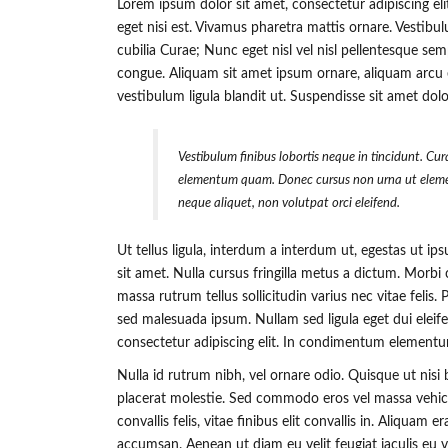
Lorem ipsum dolor sit amet, consectetur adipiscing elit
eget nisi est. Vivamus pharetra mattis ornare. Vestibul
cubilia Curae; Nunc eget nisl vel nisl pellentesque se
congue. Aliquam sit amet ipsum ornare, aliquam arcu e
vestibulum ligula blandit ut. Suspendisse sit amet dolo
Vestibulum finibus lobortis neque in tincidunt. Cura
elementum quam. Donec cursus non urna ut eleme
neque aliquet, non volutpat orci eleifend.
Ut tellus ligula, interdum a interdum ut, egestas ut i
sit amet. Nulla cursus fringilla metus a dictum. Morb
massa rutrum tellus sollicitudin varius nec vitae felis
sed malesuada ipsum. Nullam sed ligula eget dui eleif
consectetur adipiscing elit. In condimentum elementu
Nulla id rutrum nibh, vel ornare odio. Quisque ut nis
placerat molestie. Sed commodo eros vel massa vehicul
convallis felis, vitae finibus elit convallis in. Aliqua
accumsan. Aenean ut diam eu velit feugiat iaculis eu 