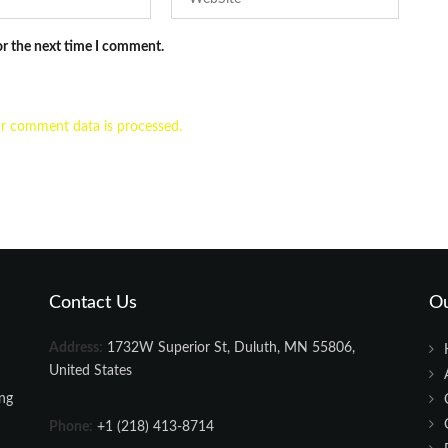
or the next time I comment.
r comment data is processed.
Contact Us
O
Address:
1732W Superior St, Duluth, MN 55806,
United States
ing
Phone:
+1 (218) 413-8714