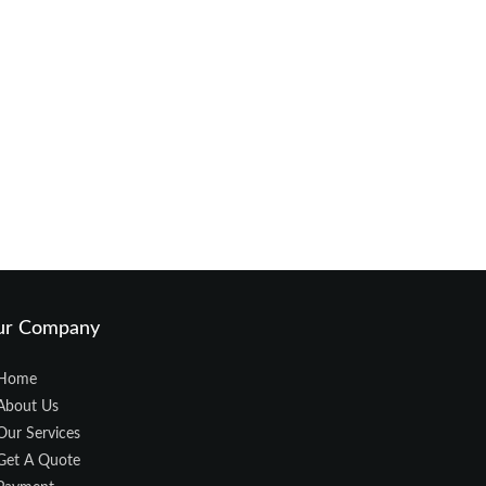
ur Company
Home
About Us
Our Services
Get A Quote